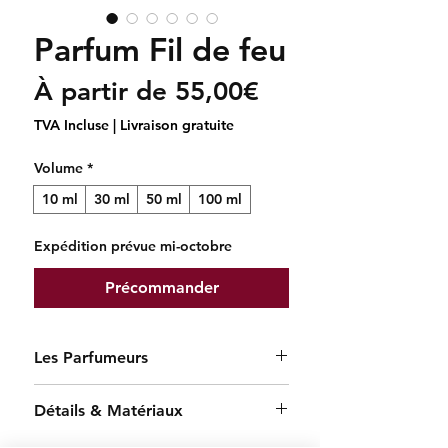
Parfum Fil de feu
Prix
À partir de
55,00€
promotionnel
TVA Incluse
|
Livraison gratuite
Volume
*
10 ml
30 ml
50 ml
100 ml
Expédition prévue mi-octobre
Précommander
Les Parfumeurs
La haute parfumerie est un art du
Détails & Matériaux
temps, de la patience et de
l'émotion. Derrière chaque sillage